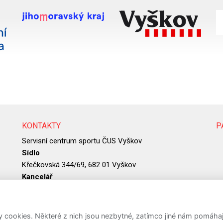
KONTAKTY
P
Servisní centrum sportu ČUS Vyškov
Sídlo
Křečkovská 344/69, 682 01 Vyškov
Kancelář
Mlýnská 737/10, 682 01 Vyškov
IČO:
07388098
ookies. Některé z nich jsou nezbytné, zatímco jiné nám pomáhají 