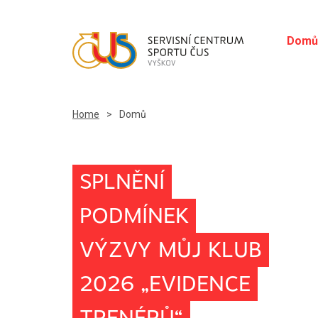
Domů
Home
>
Domů
SPLNĚNÍ
PODMÍNEK
VÝZVY MŮJ KLUB
2026 „EVIDENCE