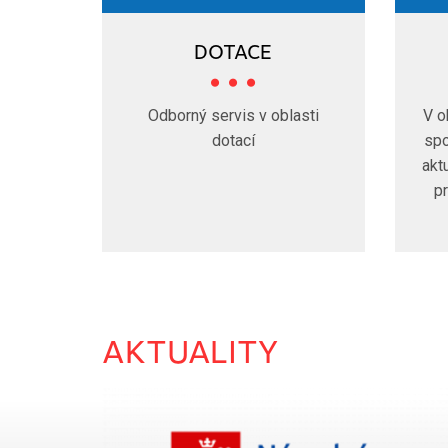
DOTACE
Odborný servis v oblasti
V o
dotací
spo
akt
p
AKTUALITY