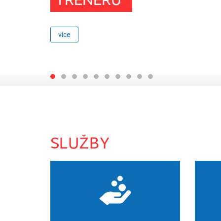
TRENÉRŮ“
více
SLUŽBY